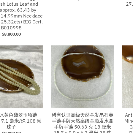
ish Lotus Leaf and
27
 approx. 63.43 by
y 14.99mm Necklace
325.32cts) BIG Cert.
B010998
$8,800.00
半冰黄色翡翠玉项链
稀有认证高级天然金发晶石英
Ant
克 7.1 毫米/珠 108 颗
手链手牌天然高级金顺发水晶
Min
珠子
手牌手链 50.63 克 18 厘米
G
15.7 x 9.9 x 6.2 毫米 25 件
D