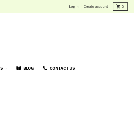
Cart
Log in
Create account
0
US
BLOG
CONTACT US