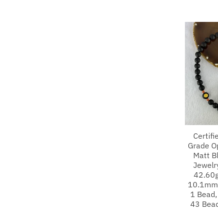
Certif
Grade O
Matt B
Jewelr
42.60g
10.1mm
1 Bead
43 Bea