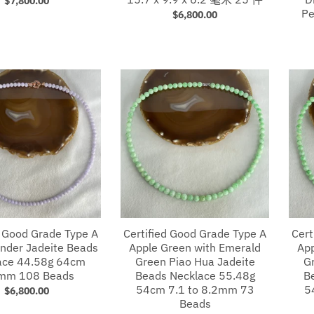
$7,800.00
Pe
$6,800.00
d Good Grade Type A
Certified Good Grade Type A
Cert
ender Jadeite Beads
Apple Green with Emerald
App
ace 44.58g 64cm
Green Piao Hua Jadeite
G
mm 108 Beads
Beads Necklace 55.48g
B
54cm 7.1 to 8.2mm 73
5
$6,800.00
Beads