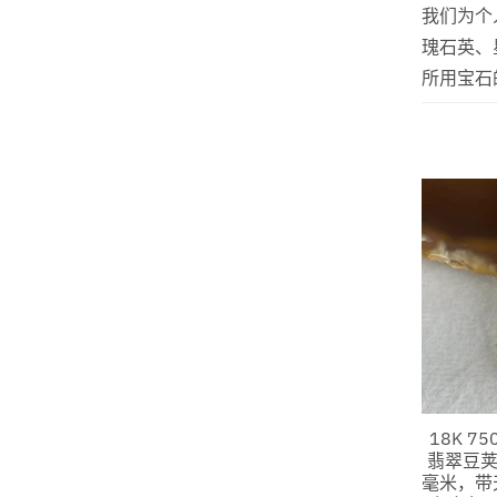
我们为个
瑰石英、
所用宝石
18K 7
翡翠豆荚 31
毫米，带天