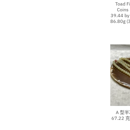
Toad F
Coins
39.44 b
86.80g (
A 型
67.22 