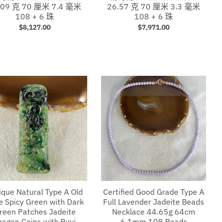
.09 克 70 厘米 7.4 毫米
26.57 克 70 厘米 3.3 毫米
108 + 6 珠
108 + 6 珠
$8,127.00
$7,971.00
ique Natural Type A Old
Certified Good Grade Type A
e Spicy Green with Dark
Full Lavender Jadeite Beads
reen Patches Jadeite
Necklace 44.65g 64cm
ragon Coins with Ruyi
6.1mm 108 Beads