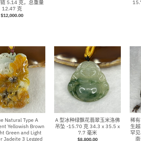
链 5.14 克，总重量
15.
12.47 克
$12,000.00
ue Natural Type A
A 型冰种绿飘花翡翠玉米洛佛
稀有
ent Yellowish Brown
吊坠 -15.70 克 34.3 x 35.5 x
生越
ght Green and Light
7.7 毫米
罕见
r Jadeite 3 Legged
南
$8,800.00