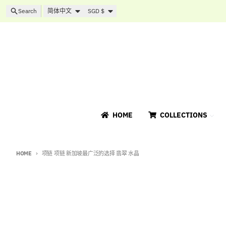
Skip to content
Language
Country/region
Search
简体中文
SGD $
HOME
COLLECTIONS
HOME
项链 项链 新加坡最广泛的选择 翡翠 水晶