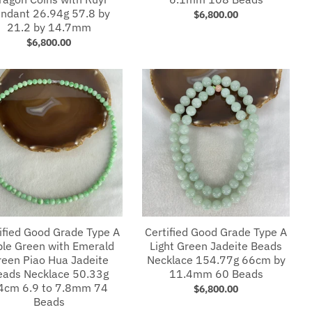
ndant 26.94g 57.8 by
$6,800.00
21.2 by 14.7mm
$6,800.00
ified Good Grade Type A
Certified Good Grade Type A
le Green with Emerald
Light Green Jadeite Beads
reen Piao Hua Jadeite
Necklace 154.77g 66cm by
eads Necklace 50.33g
11.4mm 60 Beads
4cm 6.9 to 7.8mm 74
$6,800.00
Beads