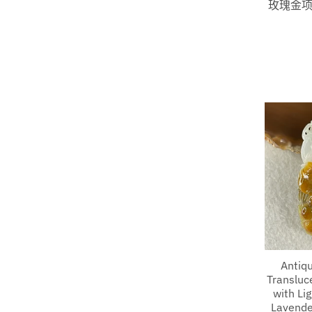
玫瑰金项
Antiq
Transluc
with Li
Lavende