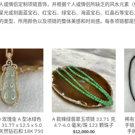
人或情侣定制项链首饰，并根据个人或情侣所缺乏的风水元素（
星光或刻面蓝宝石、红宝石、绿宝石、海蓝宝石、红晶石等宝石
的类型、所用颜色以及项链的整体美感和时尚感。每条项链都是独
50 玫瑰金 A 型冰绿色
A 款辣绿翡翠玉项链 33.71 克
稀有
.77 x 12.5 x 5.0
4.7-6.0 毫米/珠 123 颗珠子
手链
然钻石和 18K 750
手牌
$12,000.00